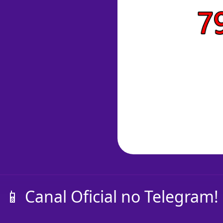
📱 Canal Oficial no Telegram!