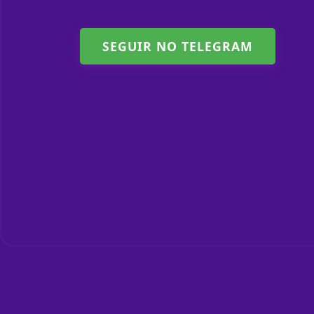
SEGUIR NO TELEGRAM