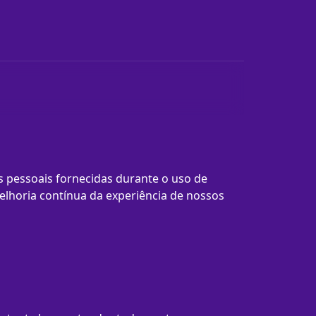
s pessoais fornecidas durante o uso de
elhoria contínua da experiência de nossos