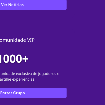
Ver Notícias
Comunidade VIP
1000+
unidade exclusiva de jogadores e
rtilhe experiências!
Entrar Grupo