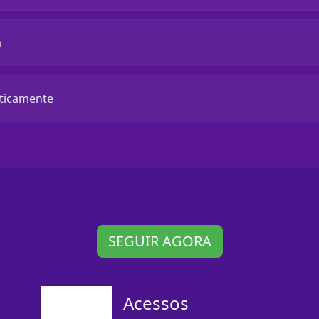
a
aticamente
SEGUIR AGORA
Acessos