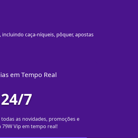
 incluindo caça-níqueis, pôquer, apostas
cias em Tempo Real
24/7
e todas as novidades, promoções e
a 79W Vip em tempo real!