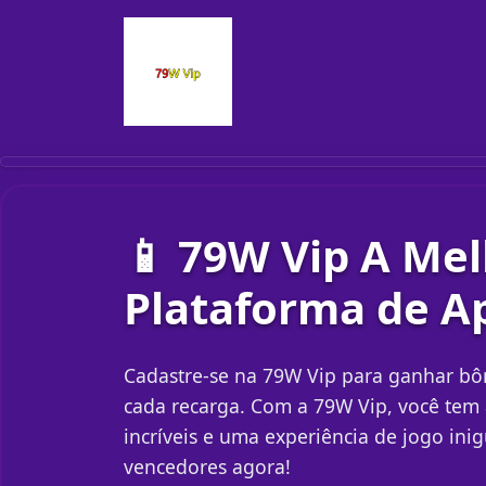
📱 79W Vip A Me
Plataforma de A
Cadastre-se na 79W Vip para ganhar bô
cada recarga. Com a 79W Vip, você tem
incríveis e uma experiência de jogo inig
vencedores agora!