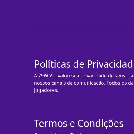
Políticas de Privacida
A 79W Vip valoriza a privacidade de seus u
nossos canais de comunicação. Todos os dad
jogadores.
Termos e Condições