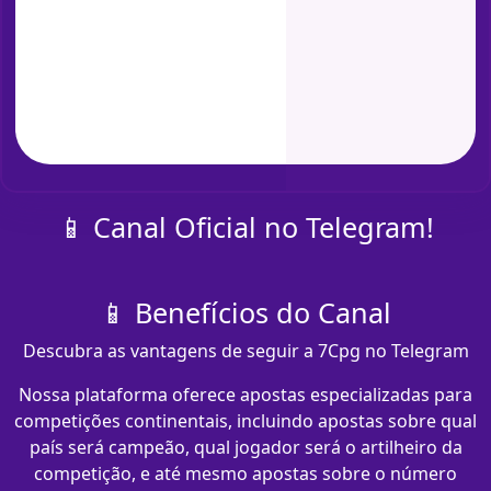
📱 Canal Oficial no Telegram!
📱 Benefícios do Canal
Descubra as vantagens de seguir a 7Cpg no Telegram
Nossa plataforma oferece apostas especializadas para
competições continentais, incluindo apostas sobre qual
país será campeão, qual jogador será o artilheiro da
competição, e até mesmo apostas sobre o número