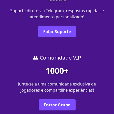
Suporte direto via Telegram, respostas rápidas e
atendimento personalizado!
Falar Suporte
👥 Comunidade VIP
1000+
Junte-se a uma comunidade exclusiva de
jogadores e compartilhe experiências!
Entrar Grupo