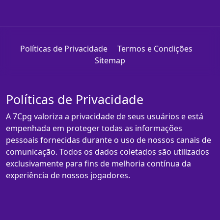
Políticas de Privacidade
Termos e Condições
Sitemap
Políticas de Privacidade
A 7Cpg valoriza a privacidade de seus usuários e está
empenhada em proteger todas as informações
pessoais fornecidas durante o uso de nossos canais de
comunicação. Todos os dados coletados são utilizados
exclusivamente para fins de melhoria contínua da
experiência de nossos jogadores.