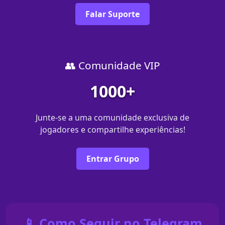
Falar Suporte
👥 Comunidade VIP
1000+
Junte-se a uma comunidade exclusiva de
jogadores e compartilhe experiências!
Entrar Grupo
📱 Como Seguir no Telegram