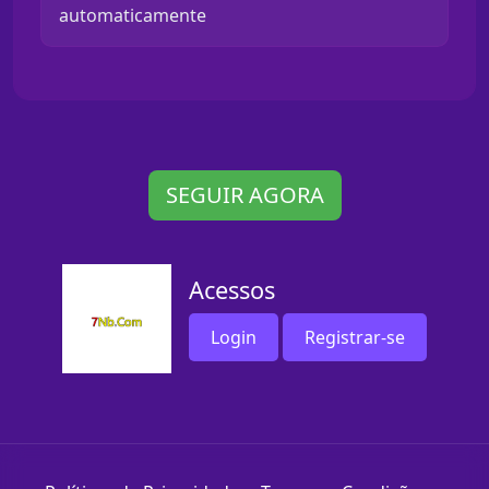
automaticamente
SEGUIR AGORA
Acessos
Login
Registrar-se