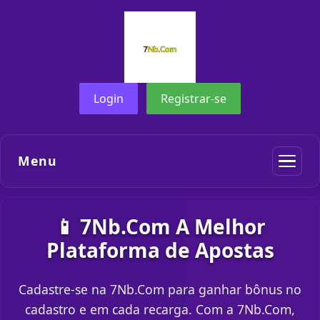
Login
Registrar-se
Menu
📱 7Nb.Com A Melhor
Plataforma de Apostas
Cadastre-se na 7Nb.Com para ganhar bônus no
cadastro e em cada recarga. Com a 7Nb.Com,