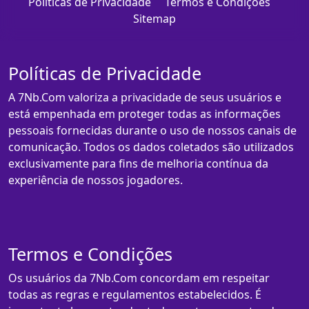
Políticas de Privacidade
Termos e Condições
Sitemap
Políticas de Privacidade
A 7Nb.Com valoriza a privacidade de seus usuários e
está empenhada em proteger todas as informações
pessoais fornecidas durante o uso de nossos canais de
comunicação. Todos os dados coletados são utilizados
exclusivamente para fins de melhoria contínua da
experiência de nossos jogadores.
Termos e Condições
Os usuários da 7Nb.Com concordam em respeitar
todas as regras e regulamentos estabelecidos. É