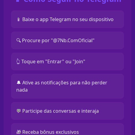
📱 Baixe o app Telegram no seu dispositivo
🔍 Procure por "@7Nb.ComOficial"
👆 Toque em "Entrar" ou "Join"
🔔 Ative as notificações para não perder
nada
💬 Participe das conversas e interaja
🎁 Receba bônus exclusivos