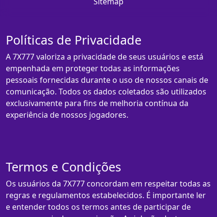
Sitemap
Políticas de Privacidade
A 7X777 valoriza a privacidade de seus usuários e está
empenhada em proteger todas as informações
pessoais fornecidas durante o uso de nossos canais de
comunicação. Todos os dados coletados são utilizados
exclusivamente para fins de melhoria contínua da
experiência de nossos jogadores.
Termos e Condições
Os usuários da 7X777 concordam em respeitar todas as
regras e regulamentos estabelecidos. É importante ler
e entender todos os termos antes de participar de