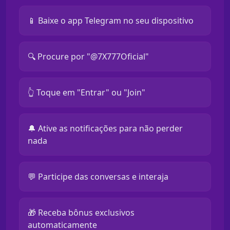
📱 Baixe o app Telegram no seu dispositivo
🔍 Procure por "@7X777Oficial"
👆 Toque em "Entrar" ou "Join"
🔔 Ative as notificações para não perder
nada
💬 Participe das conversas e interaja
🎁 Receba bônus exclusivos
automaticamente