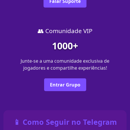
Falar Suporte
👥 Comunidade VIP
1000+
Junte-se a uma comunidade exclusiva de
jogadores e compartilhe experiências!
Entrar Grupo
📱 Como Seguir no Telegram