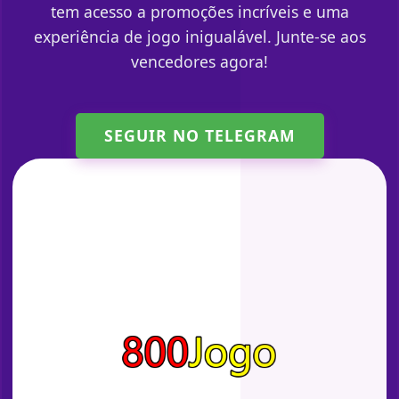
tem acesso a promoções incríveis e uma
experiência de jogo inigualável. Junte-se aos
vencedores agora!
SEGUIR NO TELEGRAM