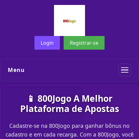
Login
Registrar-se
Menu
📱 800Jogo A Melhor
Plataforma de Apostas
Cadastre-se na 800Jogo para ganhar bônus no
cadastro e em cada recarga. Com a 800Jogo, você