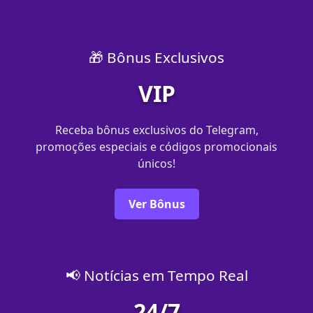
🎁 Bônus Exclusivos
VIP
Receba bônus exclusivos do Telegram,
promoções especiais e códigos promocionais
únicos!
Ver Bônus
📢 Notícias em Tempo Real
24/7