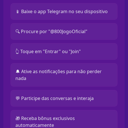
📱 Baixe o app Telegram no seu dispositivo
🔍 Procure por "@800JogoOficial"
👆 Toque em "Entrar" ou "Join"
🔔 Ative as notificações para não perder
nada
💬 Participe das conversas e interaja
🎁 Receba bônus exclusivos
automaticamente