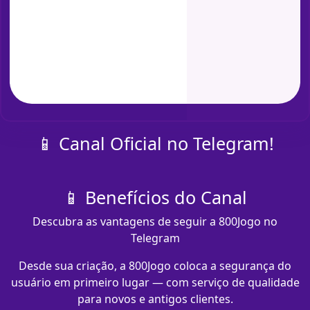
📱 Canal Oficial no Telegram!
📱 Benefícios do Canal
Descubra as vantagens de seguir a 800Jogo no
Telegram
Desde sua criação, a 800Jogo coloca a segurança do
usuário em primeiro lugar — com serviço de qualidade
para novos e antigos clientes.