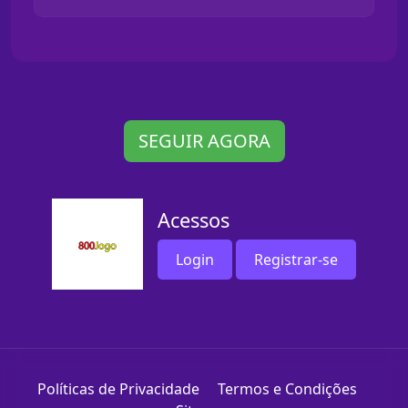
SEGUIR AGORA
Acessos
Login
Registrar-se
Políticas de Privacidade
Termos e Condições