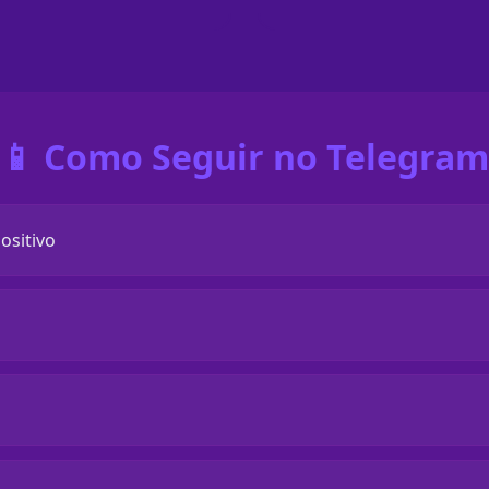
📱 Como Seguir no Telegram
ositivo
"