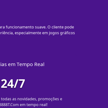
m
a funcionamento suave. O cliente pode
iência, especialmente em jogos gráficos
cias em Tempo Real
24/7
e todas as novidades, promoções e
8888T.Com em tempo real!