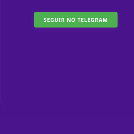
SEGUIR NO TELEGRAM