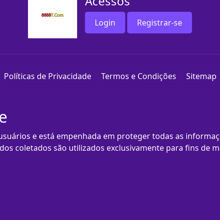
Acessos
Login
Registrar-se
Políticas de Privacidade
Termos e Condições
Sitemap
de
 usuários e está empenhada em proteger todas as informaç
os coletados são utilizados exclusivamente para fins de m