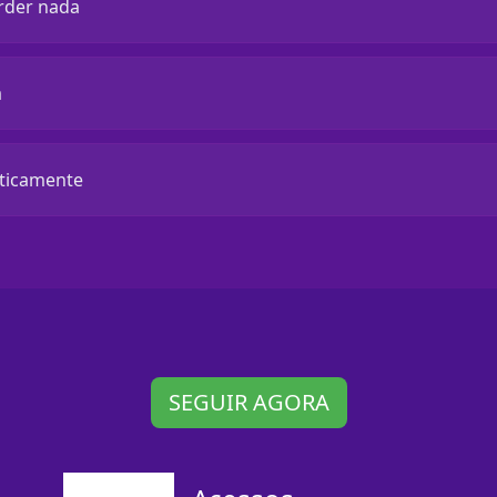
erder nada
a
aticamente
SEGUIR AGORA