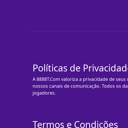
Políticas de Privacida
A 8888T.Com valoriza a privacidade de seus
nossos canais de comunicação. Todos os dad
jogadores.
Termos e Condições