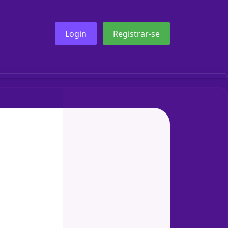
Login
Registrar-se