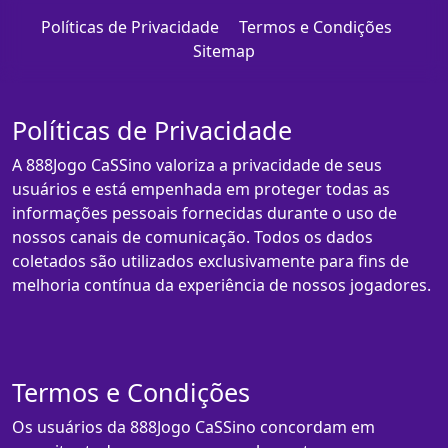
Políticas de Privacidade
Termos e Condições
Sitemap
Políticas de Privacidade
A 888Jogo CaSSino valoriza a privacidade de seus
usuários e está empenhada em proteger todas as
informações pessoais fornecidas durante o uso de
nossos canais de comunicação. Todos os dados
coletados são utilizados exclusivamente para fins de
melhoria contínua da experiência de nossos jogadores.
Termos e Condições
Os usuários da 888Jogo CaSSino concordam em