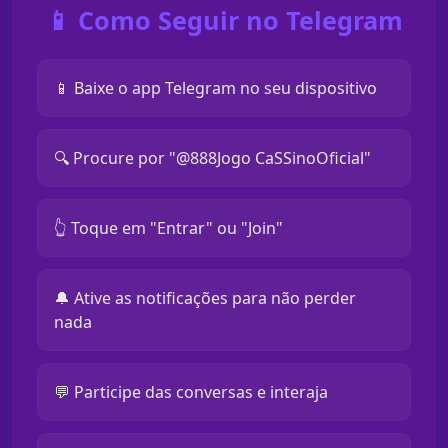
📱 Como Seguir no Telegram
📱 Baixe o app Telegram no seu dispositivo
🔍 Procure por "@888Jogo CaSSinoOficial"
👆 Toque em "Entrar" ou "Join"
🔔 Ative as notificações para não perder
nada
💬 Participe das conversas e interaja