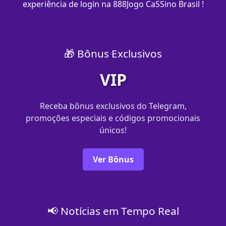
experiência de login na 888Jogo CaSSino Brasil !
🎁 Bônus Exclusivos
VIP
Receba bônus exclusivos do Telegram,
promoções especiais e códigos promocionais
únicos!
Ver Bônus
📢 Notícias em Tempo Real