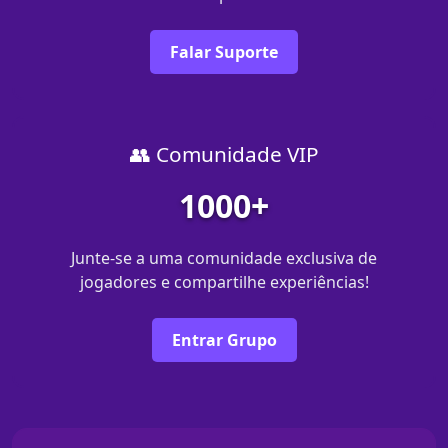
Falar Suporte
👥 Comunidade VIP
1000+
Junte-se a uma comunidade exclusiva de
jogadores e compartilhe experiências!
Entrar Grupo