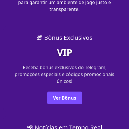
para garantir um ambiente de jogo justo e
transparente.
🎁 Bônus Exclusivos
VIP
Receba bônus exclusivos do Telegram,
promoções especiais e códigos promocionais
únicos!
Ver Bônus
📢 Notícias em Tempo Real