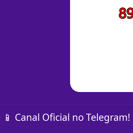
📱 Canal Oficial no Telegram!