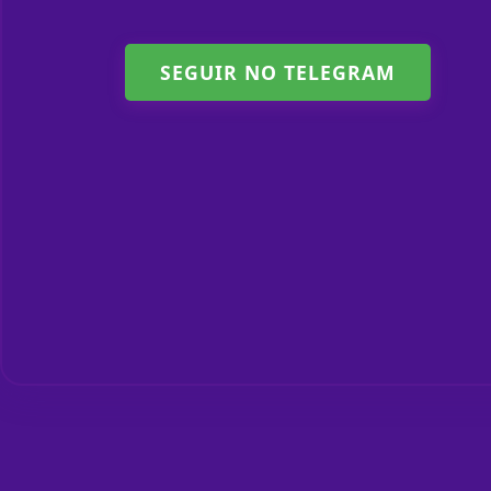
SEGUIR NO TELEGRAM